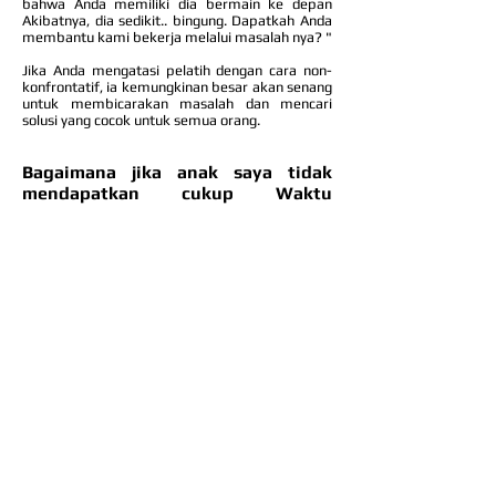
bahwa Anda memiliki dia bermain ke depan
Akibatnya, dia sedikit.. bingung. Dapatkah Anda
membantu kami bekerja melalui masalah nya? "
Jika Anda mengatasi pelatih dengan cara non-
konfrontatif, ia kemungkinan besar akan senang
untuk membicarakan masalah dan mencari
solusi yang cocok untuk semua orang.
Bagaimana jika anak saya tidak
mendapatkan cukup Waktu
Bermain?
Sekali lagi, ini adalah jenis masalah yang harus
dibicarakan dalam percakapan yang tenang dan
pribadi dengan pelatih. Idealnya, pelatih punya
data siapa yang bermain dan berapa banyak,
dan pada posisi apa, selama pertandingan. Tapi
jika Anda dan anak Anda yakin bahwa dia tidak
mendapatkan cukup waktu bermain, maka
mungkin ini waktunya untuk berbicara dengan
pelatih.
Dalam banyak kompetisi anak-anak, ada aturan
mengenai partisipasi pemain. Sebelum
menangani masalah dengan pelatih, Anda harus
menyadari pedoman apapun, jika ada.
Percakapan awal musim/kompetisi atau