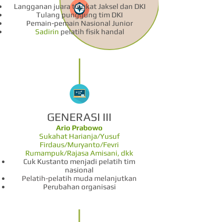
Langganan juara tingkat Jaksel dan DKI
Tulang punggung tim DKI
Pemain-pemain Nasional Junior
Sadirin
pelatih fisik handal
GENERASI III
Ario Prabowo
Sukahat Harianja/Yusuf
Firdaus/Muryanto/Fevri
Rumampuk/Rajasa Amisani, dkk
Cuk Kustanto menjadi pelatih tim
nasional
Pelatih-pelatih muda melanjutkan
Perubahan organisasi