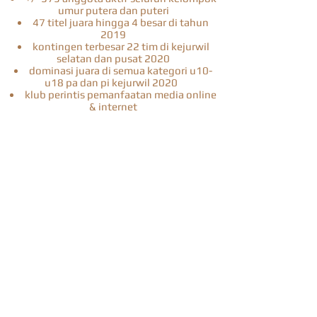
umur putera dan puteri
47 titel juara hingga 4 besar di tahun
2019
kontingen terbesar 22 tim di kejurwil
selatan dan pusat 2020
dominasi juara di semua kategori u10-
u18 pa dan pi kejurwil 2020
klub perintis pemanfaatan media online
& internet
Tentang Victoria
Victoria Basketball Club merupakan klub
bola basket yang berkegiatan di daerah
Jakarta Selatan. Klub yang lahir pada tahun
1972 ini melakukan pembinaan untuk
berbagai kelompok umur dari mulai umur 10
sampai 18 tahun, di samping kelompok
senior dan Divisi II. Awal mula pembentukan