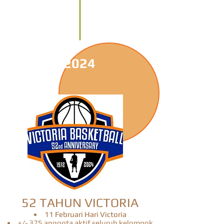
2024
52 TAHUN VICTORIA
11 Februari Hari Victoria
+/- 375 anggota aktif seluruh kelompok